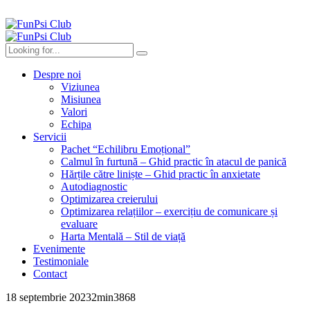
Despre noi
Viziunea
Misiunea
Valori
Echipa
Servicii
Pachet “Echilibru Emoțional”
Calmul în furtună – Ghid practic în atacul de panică
Hărțile către liniște – Ghid practic în anxietate
Autodiagnostic
Optimizarea creierului
Optimizarea relațiilor – exercițiu de comunicare și
evaluare
Harta Mentală – Stil de viață
Evenimente
Testimoniale
Contact
18 septembrie 2023
2
min
3868