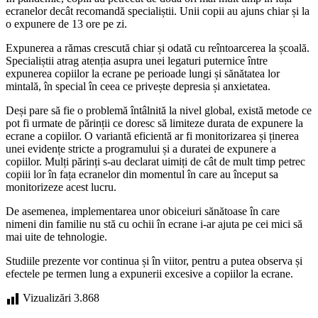
ecranelor decât recomandă specialiștii. Unii copii au ajuns chiar și la
o expunere de 13 ore pe zi.
Expunerea a rămas crescută chiar și odată cu reîntoarcerea la școală.
Specialiștii atrag atenția asupra unei legaturi puternice între
expunerea copiilor la ecrane pe perioade lungi și sănătatea lor
mintală, în special în ceea ce privește depresia și anxietatea.
Deși pare să fie o problemă întâlnită la nivel global, există metode ce
pot fi urmate de părinții ce doresc să limiteze durata de expunere la
ecrane a copiilor. O variantă eficientă ar fi monitorizarea și ținerea
unei evidențe stricte a programului și a duratei de expunere a
copiilor. Mulți părinți s-au declarat uimiți de cât de mult timp petrec
copiii lor în fața ecranelor din momentul în care au început sa
monitorizeze acest lucru.
De asemenea, implementarea unor obiceiuri sănătoase în care
nimeni din familie nu stă cu ochii în ecrane i-ar ajuta pe cei mici să
mai uite de tehnologie.
Studiile prezente vor continua și în viitor, pentru a putea observa și
efectele pe termen lung a expunerii excesive a copiilor la ecrane.
Vizualizări
3.868