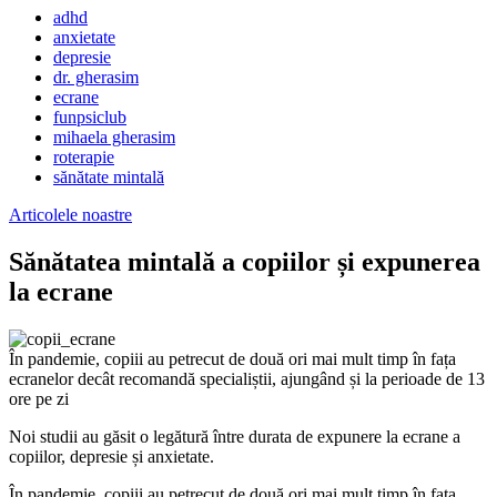
adhd
anxietate
depresie
dr. gherasim
ecrane
funpsiclub
mihaela gherasim
roterapie
sănătate mintală
Articolele noastre
Sănătatea mintală a copiilor și expunerea
la ecrane
În pandemie, copiii au petrecut de două ori mai mult timp în fața
ecranelor decât recomandă specialiștii, ajungând și la perioade de 13
ore pe zi
Noi studii au găsit o legătură între durata de expunere la ecrane a
copiilor, depresie și anxietate.
În pandemie, copiii au petrecut de două ori mai mult timp în fața