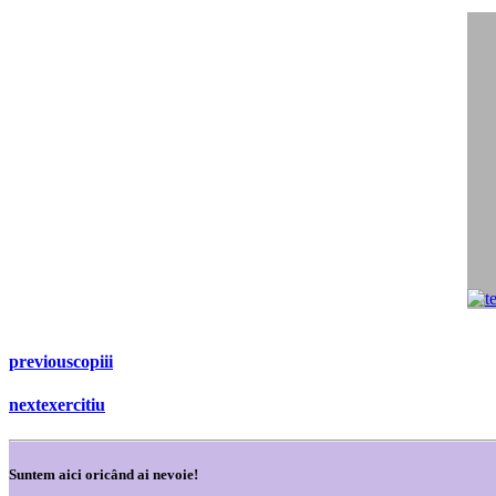
previous
copiii
next
exercitiu
Suntem aici oricând ai nevoie!