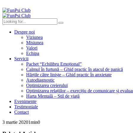
Despre noi
Viziunea
Misiunea
Valori
Echipa
Servicii
Pachet “Echilibru Emoțional”
Calmul în furtună – Ghid practic în atacul de panică
Hărțile către liniște – Ghid practic în anxietate
Autodiagnostic
Optimizarea creierului
Optimizarea relațiilor – exercițiu de comunicare și evalua
Harta Mentală – Stil de viață
Evenimente
Testimoniale
Contact
3 martie 2020
1
min
0