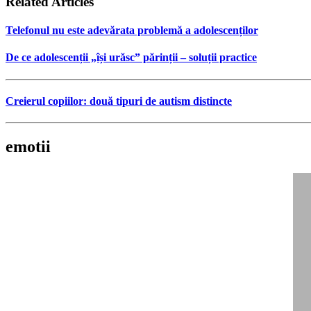
Related Articles
Telefonul nu este adevărata problemă a adolescenților
De ce adolescenții „își urăsc” părinții – soluții practice
Creierul copiilor: două tipuri de autism distincte
emotii