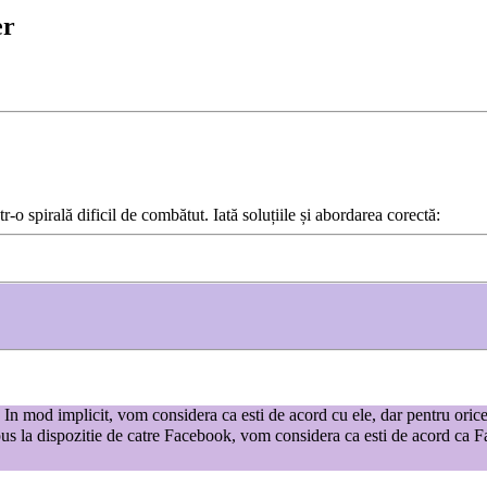
er
r-o spirală dificil de combătut. Iată soluțiile și abordarea corectă:
te. In mod implicit, vom considera ca esti de acord cu ele, dar pentru oric
us la dispozitie de catre Facebook, vom considera ca esti de acord ca Fac