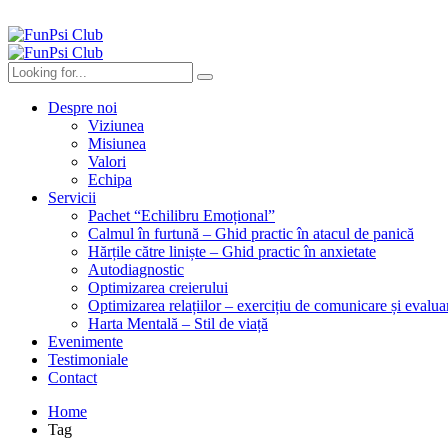
Despre noi
Viziunea
Misiunea
Valori
Echipa
Servicii
Pachet “Echilibru Emoțional”
Calmul în furtună – Ghid practic în atacul de panică
Hărțile către liniște – Ghid practic în anxietate
Autodiagnostic
Optimizarea creierului
Optimizarea relațiilor – exercițiu de comunicare și evalua
Harta Mentală – Stil de viață
Evenimente
Testimoniale
Contact
Home
Tag