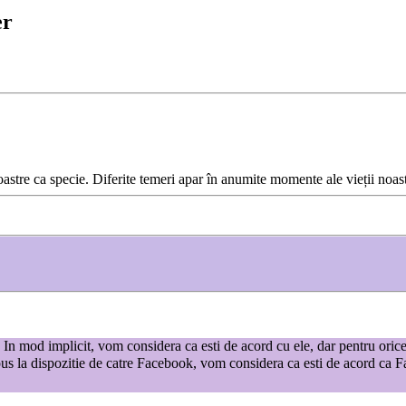
er
noastre ca specie. Diferite temeri apar în anumite momente ale vieții noast
te. In mod implicit, vom considera ca esti de acord cu ele, dar pentru oric
us la dispozitie de catre Facebook, vom considera ca esti de acord ca Fac