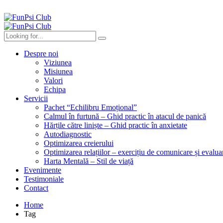
Despre noi
Viziunea
Misiunea
Valori
Echipa
Servicii
Pachet “Echilibru Emoțional”
Calmul în furtună – Ghid practic în atacul de panică
Hărțile către liniște – Ghid practic în anxietate
Autodiagnostic
Optimizarea creierului
Optimizarea relațiilor – exercițiu de comunicare și evalua
Harta Mentală – Stil de viață
Evenimente
Testimoniale
Contact
Home
Tag