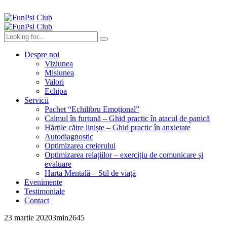
Despre noi
Viziunea
Misiunea
Valori
Echipa
Servicii
Pachet “Echilibru Emoțional”
Calmul în furtună – Ghid practic în atacul de panică
Hărțile către liniște – Ghid practic în anxietate
Autodiagnostic
Optimizarea creierului
Optimizarea relațiilor – exercițiu de comunicare și
evaluare
Harta Mentală – Stil de viață
Evenimente
Testimoniale
Contact
23 martie 2020
3
min
2645