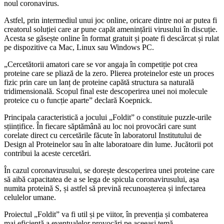
noul coronavirus.
Astfel, prin intermediul unui joc online, oricare dintre noi ar putea fi
creatorul soluției care ar pune capăt amenințării virusului în discuție.
Acesta se găsește online în format gratuit și poate fi descărcat și rulat
pe dispozitive ca Mac, Linux sau Windows PC.
„Cercetătorii amatori care se vor angaja în competiție pot crea
proteine care se pliază de la zero. Plierea proteinelor este un proces
fizic prin care un lanț de proteine capătă structura sa naturală
tridimensională. Scopul final este descoperirea unei noi molecule
proteice cu o funcție aparte” declară Koepnick.
Principala caracteristică a jocului „Foldit” o constituie puzzle-urile
sțiințifice. În fiecare săptămână au loc noi provocări care sunt
corelate direct cu cercetările făcute în laboratorul Institutului de
Design al Proteinelor sau în alte laboratoare din lume. Jucătorii pot
contribui la aceste cercetări.
În cazul coronavirusului, se dorește descoperirea unei proteine care
să aibă capacitatea de a se lega de spicula coronavirusului, așa
numita proteină S, și astfel să prevină recunoașterea și infectarea
celulelor umane.
Proiectul „Foldit” va fi util și pe viitor, în prevenția și combaterea
mai eficientă a eventualelor provocări pe aceeași temă.