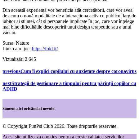
Din această experiență vor beneficia atât cercetătorii, care vor avea
de acum o nouă modalitate de a interacționa activ cu publicul larg de
iubitor ai știintei, cât și persoanele implicate în joc, care vor înțelege
mai bine dificultățile descoperirii unui design terapeutic sau a unui
vaccin.
Sursa: Nature
Link catre joc:
https://fold.it/
Vizualizări
2.645
previous
Cum îi explici copilului cu anxietate despre coronavirus
next
Strategii de gestionare a timpului pentru părinții copiilor cu
ADHD
Suntem aici oricând ai nevoie!
© Copyright FunPsi Club 2026. Toate drepturile rezervate.
Acest site utilizeaza cookies pentru a creste calitatea serviciilor