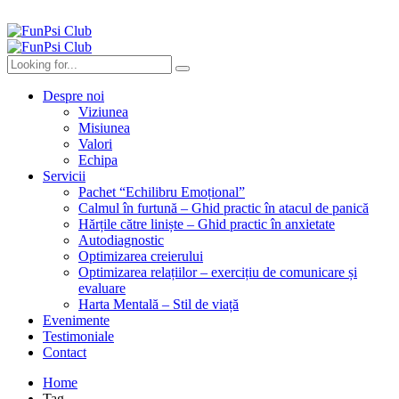
Despre noi
Viziunea
Misiunea
Valori
Echipa
Servicii
Pachet “Echilibru Emoțional”
Calmul în furtună – Ghid practic în atacul de panică
Hărțile către liniște – Ghid practic în anxietate
Autodiagnostic
Optimizarea creierului
Optimizarea relațiilor – exercițiu de comunicare și
evaluare
Harta Mentală – Stil de viață
Evenimente
Testimoniale
Contact
Home
Tag