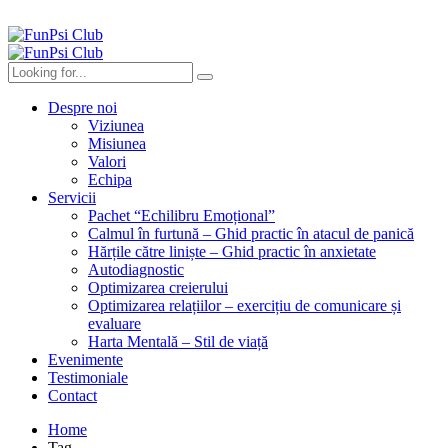
Despre noi
Viziunea
Misiunea
Valori
Echipa
Servicii
Pachet “Echilibru Emoțional”
Calmul în furtună – Ghid practic în atacul de panică
Hărțile către liniște – Ghid practic în anxietate
Autodiagnostic
Optimizarea creierului
Optimizarea relațiilor – exercițiu de comunicare și
evaluare
Harta Mentală – Stil de viață
Evenimente
Testimoniale
Contact
Home
Tag