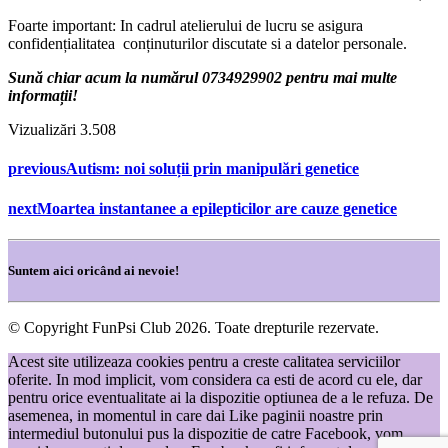
Foarte important: In cadrul atelierului de lucru se asigura
confidențialitatea conținuturilor discutate si a datelor personale.
Sună chiar acum la numărul 0734929902 pentru mai multe
informații!
Vizualizări
3.508
previous
Autism: noi soluții prin manipulări genetice
next
Moartea instantanee a epilepticilor are cauze genetice
Suntem aici oricând ai nevoie!
© Copyright FunPsi Club 2026. Toate drepturile rezervate.
Acest site utilizeaza cookies pentru a creste calitatea serviciilor
oferite. In mod implicit, vom considera ca esti de acord cu ele, dar
pentru orice eventualitate ai la dispozitie optiunea de a le refuza. De
asemenea, in momentul in care dai Like paginii noastre prin
intermediul butonului pus la dispozitie de catre Facebook, vom