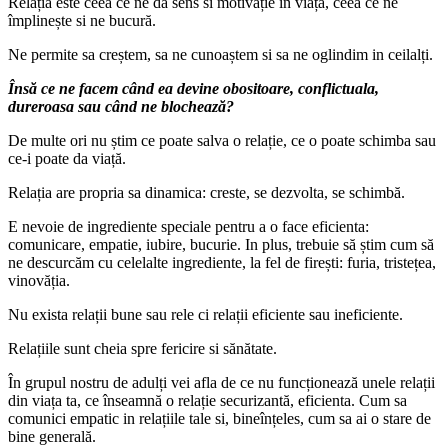
Relația este ceea ce ne da sens si motivație in viață, ceea ce ne
împlinește si ne bucură.
Ne permite sa creștem, sa ne cunoaștem si sa ne oglindim in ceilalți.
Însă ce ne facem când ea devine obositoare, conflictuala,
dureroasa sau când ne blochează?
De multe ori nu știm ce poate salva o relație, ce o poate schimba sau
ce-i poate da viață.
Relația are propria sa dinamica: creste, se dezvolta, se schimbă.
E nevoie de ingrediente speciale pentru a o face eficienta:
comunicare, empatie, iubire, bucurie. In plus, trebuie să știm cum să
ne descurcăm cu celelalte ingrediente, la fel de firești: furia, tristețea,
vinovăția.
Nu exista relații bune sau rele ci relații eficiente sau ineficiente.
Relațiile sunt cheia spre fericire si sănătate.
În grupul nostru de adulți vei afla de ce nu funcționează unele relații
din viața ta, ce înseamnă o relație securizantă, eficienta. Cum sa
comunici empatic in relațiile tale si, bineînțeles, cum sa ai o stare de
bine generală.