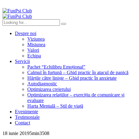
Despre noi
Viziunea
Misiunea
Valori
Echipa
Servicii
Pachet “Echilibru Emoțional”
Calmul în furtună – Ghid practic în atacul de panică
Hărțile către liniște – Ghid practic în anxietate
Autodiagnostic
Optimizarea creierului
Optimizarea relațiilor – exercițiu de comunicare și
evaluare
Harta Mentală – Stil de viață
Evenimente
Testimoniale
Contact
18 iunie 2019
5
min
3508