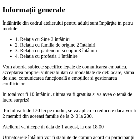
Informații generale
Întâlnirile din cadrul atelierului pentru adulți sunt împărțite în patru
module:
1. Relația cu Sine 3 întâlniri
2. Relația cu familia de origine 2 întâlniri
3. Relația cu partenerul si copiii 3 întâlniri
4. Relația cu profesia 1 întâlnire
Vom aborda subiecte specifice legate de comunicarea empatica,
acceptarea propriei vulnerabilități ca modalitate de deblocare, stima
de sine, comunicarea funcțională a emoțiilor si gestionarea
conflictelor.
In total vor fi 10 întâlniri, ultima va fi gratuita si va avea o temă de
lucru surpriză.
Prețul va fi de 120 lei pe modul; se va aplica o reducere daca vor fi
2 membri din aceeași familie de la 240 la 200.
Atelierul va începe în data de 1 august, la ora 18.00
Următoarele întâlniri vor fi stabilite de comun acord cu participanții