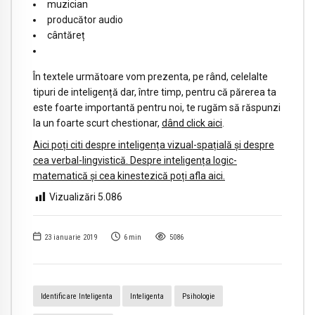
muzician
producător audio
cântăreț
În textele următoare vom prezenta, pe rând, celelalte
tipuri de inteligență dar, între timp, pentru că părerea ta
este foarte importantă pentru noi, te rugăm să răspunzi
la un foarte scurt chestionar,
dând click aici
.
Aici poți citi despre inteligența vizual-spațială și despre
cea verbal-lingvistică.
Despre inteligența logic-
matematică și cea kinestezică poți afla aici.
Vizualizări
5.086
23 ianuarie 2019
6
min
5086
Identificare Inteligenta
Inteligenta
Psihologie