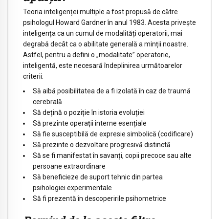
Teoria inteligenței multiple a fost propusă de către
psihologul Howard Gardner în anul 1983. Acesta privește
inteligența ca un cumul de modalități operatorii, mai
degrabă decât ca o abilitate generală a minții noastre.
Astfel, pentru a defini o „modalitate” operatorie,
inteligentă, este necesară îndeplinirea următoarelor
criterii:
Să aibă posibilitatea de a fi izolată în caz de traumă
cerebrală
Să dețină o poziție în istoria evoluției
Să prezinte operații interne esențiale
Să fie susceptibilă de expresie simbolică (codificare)
Să prezinte o dezvoltare progresivă distinctă
Să se fi manifestat în savanți, copii precoce sau alte
persoane extraordinare
Să beneficieze de suport tehnic din partea
psihologiei experimentale
Să fi prezentă în descoperirile psihometrice