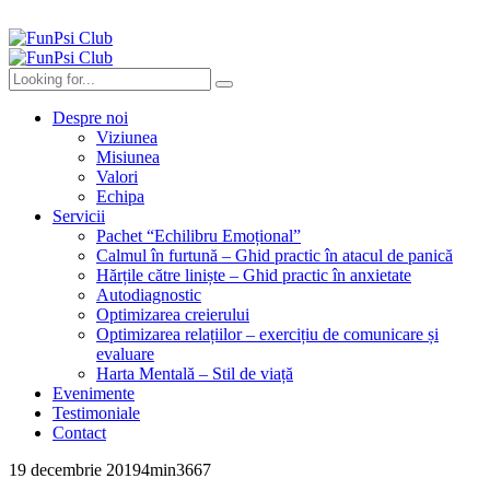
Despre noi
Viziunea
Misiunea
Valori
Echipa
Servicii
Pachet “Echilibru Emoțional”
Calmul în furtună – Ghid practic în atacul de panică
Hărțile către liniște – Ghid practic în anxietate
Autodiagnostic
Optimizarea creierului
Optimizarea relațiilor – exercițiu de comunicare și
evaluare
Harta Mentală – Stil de viață
Evenimente
Testimoniale
Contact
19 decembrie 2019
4
min
3667