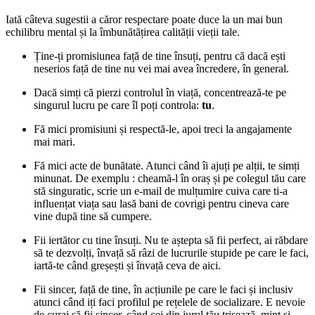
Iată câteva sugestii a căror respectare poate duce la un mai bun
echilibru mental și la îmbunătățirea calității vieții tale.
Ține-ți promisiunea față de tine însuți, pentru că dacă ești
neserios față de tine nu vei mai avea încredere, în general.
Dacă simți că pierzi controlul în viață, concentrează-te pe
singurul lucru pe care îl poți controla:
tu
.
Fă mici promisiuni și respectă-le, apoi treci la angajamente
mai mari.
Fă mici acte de bunătate. Atunci când îi ajuți pe alții, te simți
minunat. De exemplu : cheamă-l în oraș și pe colegul tău care
stă singuratic, scrie un e-mail de mulțumire cuiva care ti-a
influențat viața sau lasă bani de covrigi pentru cineva care
vine după tine să cumpere.
Fii iertător cu tine însuți. Nu te aștepta să fii perfect, ai răbdare
să te dezvolți, învață să râzi de lucrurile stupide pe care le faci,
iartă-te când greșești și învață ceva de aici.
Fii sincer, față de tine, în acțiunile pe care le faci și inclusiv
atunci când iți faci profilul pe rețelele de socializare. E nevoie
de curaj să fii sincer, când cei din jurul tău trișează, mint și