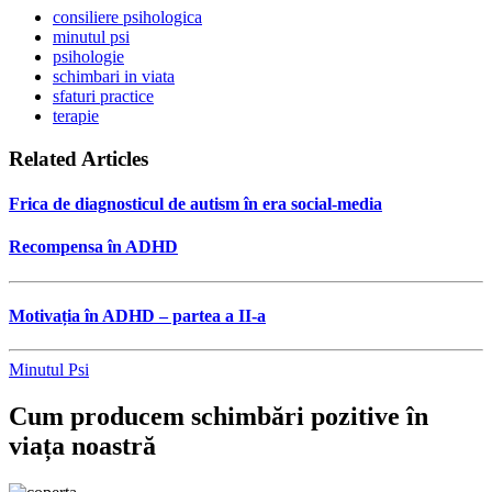
consiliere psihologica
minutul psi
psihologie
schimbari in viata
sfaturi practice
terapie
Related Articles
Frica de diagnosticul de autism în era social-media
Recompensa în ADHD
Motivația în ADHD – partea a II-a
Minutul Psi
Cum producem schimbări pozitive în
viața noastră